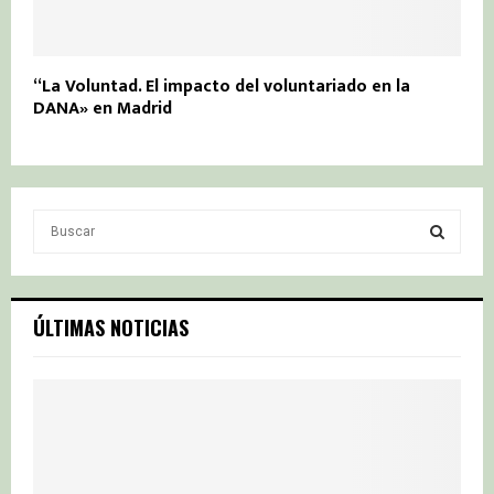
“La Voluntad. El impacto del voluntariado en la
DANA» en Madrid
S
e
a
S
r
c
E
ÚLTIMAS NOTICIAS
h
f
A
o
r
R
:
C