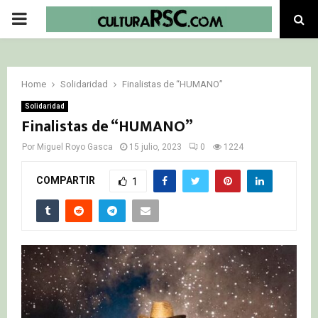
PRIMARY
MENU
Home
Solidaridad
Finalistas de “HUMANO”
Solidaridad
Finalistas de “HUMANO”
Por
Miguel Royo Gasca
15 julio, 2023
0
1224
COMPARTIR
1