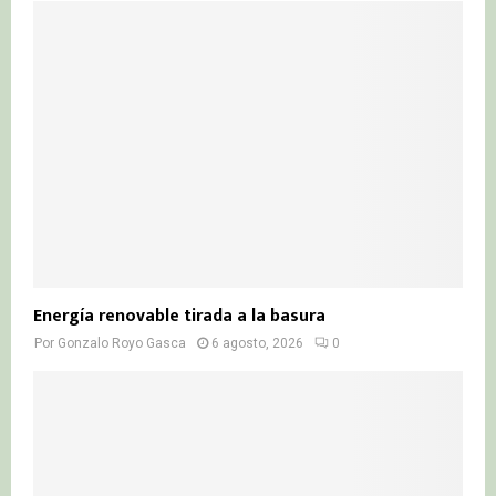
Energía renovable tirada a la basura
Por
Gonzalo Royo Gasca
6 agosto, 2026
0