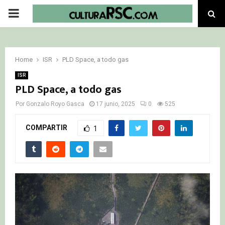
PRIMARY
MENU
Home
ISR
PLD Space, a todo gas
ISR
PLD Space, a todo gas
Por
Gonzalo Royo Gasca
17 junio, 2025
0
525
COMPARTIR
1