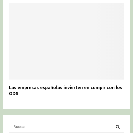
Las empresas españolas invierten en cumpir con los
ODS
S
e