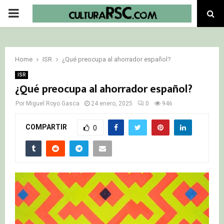
PRIMARY
MENU
Home
ISR
¿Qué preocupa al ahorrador español?
ISR
¿Qué preocupa al ahorrador español?
Por
Miguel Royo Gasca
24 enero, 2025
0
946
COMPARTIR
0