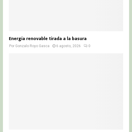
Energía renovable tirada a la basura
Por
Gonzalo Royo Gasca
6 agosto, 2026
0