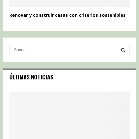
Renovar y construir casas con criterios sostenibles
S
e
a
S
r
c
E
ÚLTIMAS NOTICIAS
h
f
A
o
r
R
:
C
H