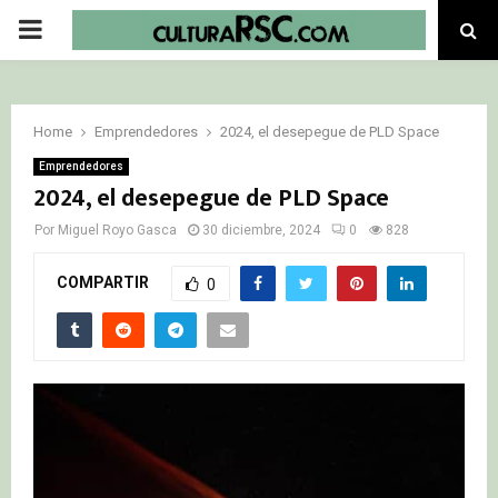
PRIMARY
MENU
Home
Emprendedores
2024, el desepegue de PLD Space
Emprendedores
2024, el desepegue de PLD Space
Por
Miguel Royo Gasca
30 diciembre, 2024
0
828
COMPARTIR
0