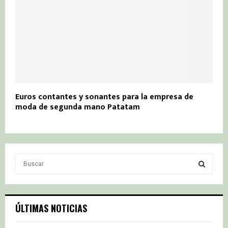
Euros contantes y sonantes para la empresa de
moda de segunda mano Patatam
S
e
a
S
r
c
E
ÚLTIMAS NOTICIAS
h
f
A