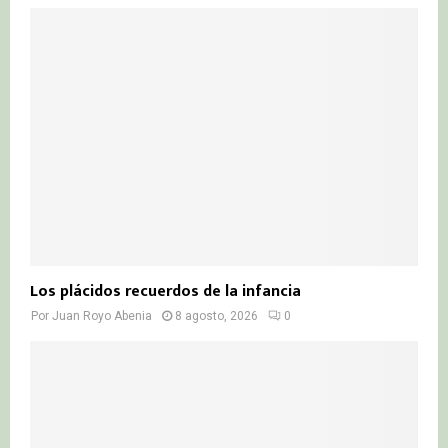
o
r
R
:
C
H
Los plácidos recuerdos de la infancia
Por
Juan Royo Abenia
8 agosto, 2026
0