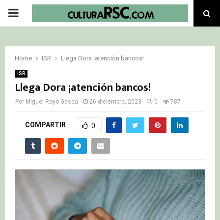
PRIMARY
MENU
Home
ISR
Llega Dora ¡atención bancos!
ISR
Llega Dora ¡atención bancos!
Por
Miguel Royo Gasca
26 diciembre, 2023
0
787
COMPARTIR
0