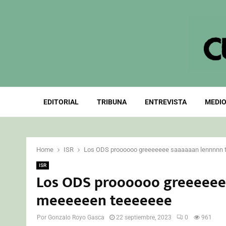
EDITORIAL
TRIBUNA
ENTREVISTA
MEDIO
Home
ISR
Los ODS proooooo greeeeeee saaaaaan lennnnn
ISR
Los ODS proooooo greeeeee
meeeeeen teeeeeee
Por
Gonzalo Royo Gasca
22 septiembre, 2023
0
961