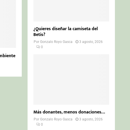
¿Quieres diseñar la camiseta del
Betis?
Por
Gonzalo Royo Gasca
3 agosto, 2026
0
ambiente
Más donantes, menos donaciones…
Por
Gonzalo Royo Gasca
3 agosto, 2026
0