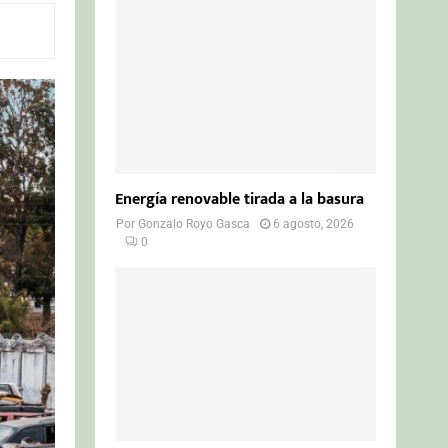
o
r
R
:
C
H
Energía renovable tirada a la basura
Por
Gonzalo Royo Gasca
6 agosto, 2026
0