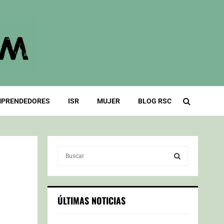
PRENDEDORES
ISR
MUJER
BLOG RSC
S
e
a
S
r
c
E
ÚLTIMAS NOTICIAS
h
f
A