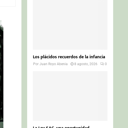
o
r
R
:
C
H
Los plácidos recuerdos de la infancia
Por
Juan Royo Abenia
8 agosto, 2026
0