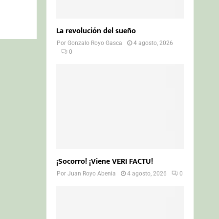
e
La revolución del sueño
Por
Gonzalo Royo Gasca
4 agosto, 2026
0
¡Socorro! ¡Viene VERI FACTU!
Por
Juan Royo Abenia
4 agosto, 2026
0