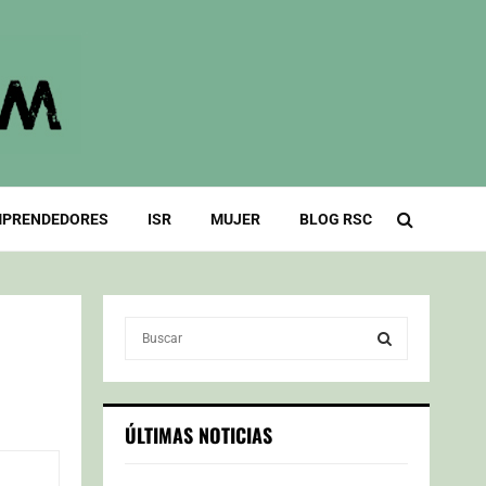
PRENDEDORES
ISR
MUJER
BLOG RSC
S
e
a
S
r
c
E
ÚLTIMAS NOTICIAS
h
f
A