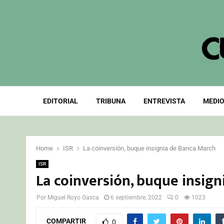
EDITORIAL
TRIBUNA
ENTREVISTA
MEDIO
Home
ISR
La coinversión, buque insignia de Banca March
ISR
La coinversión, buque insig
Por
Miguel Royo Gasca
6 septiembre, 2022
0
1023
COMPARTIR
0