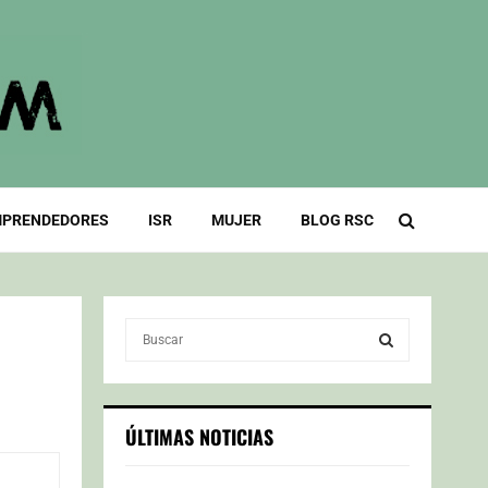
PRENDEDORES
ISR
MUJER
BLOG RSC
S
e
a
S
r
c
E
ÚLTIMAS NOTICIAS
h
f
A