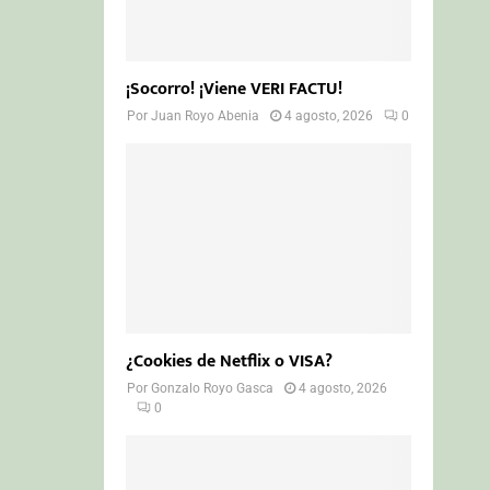
¡Socorro! ¡Viene VERI FACTU!
Por
Juan Royo Abenia
4 agosto, 2026
0
¿Cookies de Netflix o VISA?
Por
Gonzalo Royo Gasca
4 agosto, 2026
0