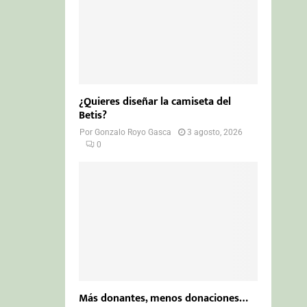
¿Quieres diseñar la camiseta del
Betis?
Por
Gonzalo Royo Gasca
3 agosto, 2026
0
Más donantes, menos donaciones…