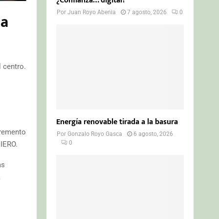
¿Confianza… digital?
Por
Juan Royo Abenia
7 agosto, 2026
0
la
 centro.
Energía renovable tirada a la basura
cremento
Por
Gonzalo Royo Gasca
6 agosto, 2026
0
UIERO.
as
a