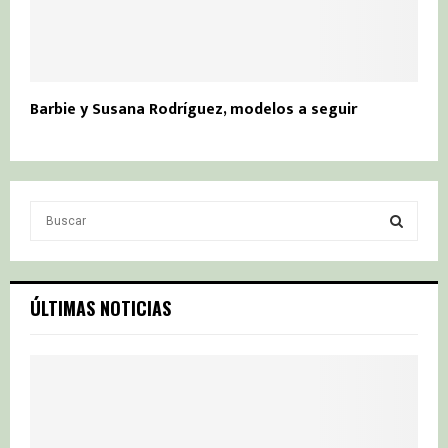
Barbie y Susana Rodríguez, modelos a seguir
S
e
a
S
r
c
E
ÚLTIMAS NOTICIAS
h
f
A
o
r
R
:
C