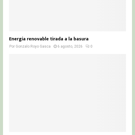
Energía renovable tirada a la basura
Por
Gonzalo Royo Gasca
6 agosto, 2026
0