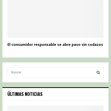
El consumidor responsable se abre paso sin codazos
S
e
a
S
r
c
E
ÚLTIMAS NOTICIAS
h
f
A
o