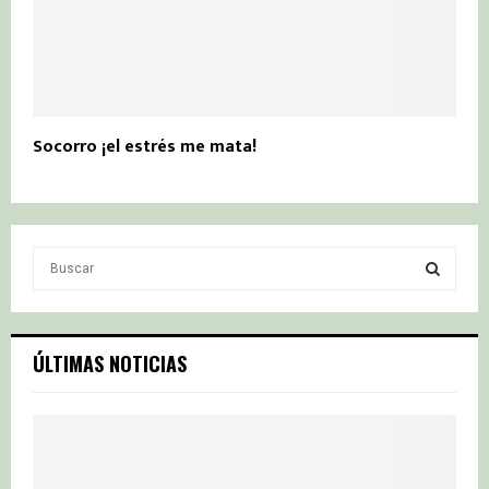
Socorro ¡el estrés me mata!
S
e
a
S
r
c
E
ÚLTIMAS NOTICIAS
h
f
A
o
r
R
:
C