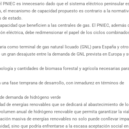
el PNIEC es innecesario dado que el sistema eléctrico peninsular e
, el mecanismo de capacidad propuesto es contrario a la normativ
s de estado.
apacidad que beneficien a las centrales de gas. El PNIEC, además 
ción eléctrica, debe redimensionar el papel de los ciclos combinad
aria como terminal de gas natural licuado (GNL) para España y otro
 un gran desajuste entre la demanda de GNL prevista en Europa y s
ipología y cantidades de biomasa forestal y agrícola necesarias par
una fase temprana de desarrollo, con inmadurez en términos de
s de demanda de hidrógeno verde
ad de energías renovables que se dedicará al abastecimiento de l
volumen anual de hidrógeno renovable que permita garantizar la via
ación masiva de energías renovables no solo puede conllevar imp
idad, sino que podría enfrentarse a la escasa aceptación social en