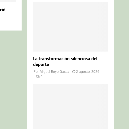
rid,
La transformación silenciosa del
deporte
Por
Miguel Royo Gasca
2 agosto, 2026
0