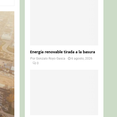
o
r
R
:
C
H
Energía renovable tirada a la basura
Por
Gonzalo Royo Gasca
6 agosto, 2026
0