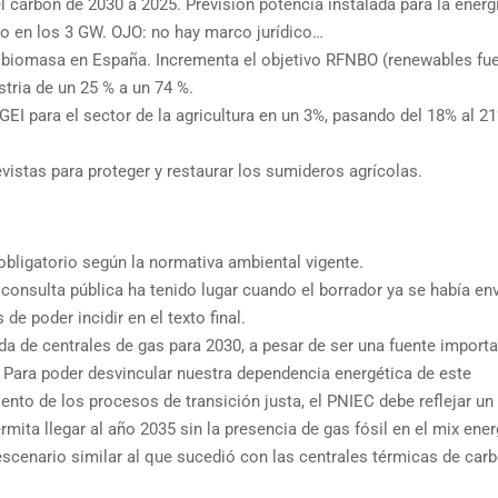
del carbón de 2030 a 2025. Previsión potencia instalada para la energ
vo en los 3 GW. OJO: no hay marco jurídico…
de biomasa en España. Incrementa el objetivo RFNBO (renewables fue
stria de un 25 % a un 74 %.
GEI para el sector de la agricultura en un 3%, pasando del 18% al 2
vistas para proteger y restaurar los sumideros agrícolas.
obligatorio según la normativa ambiental vigente.
 consulta pública ha tenido lugar cuando el borrador ya se había en
e poder incidir en el texto final.
da de centrales de gas para 2030, a pesar de ser una fuente import
 Para poder desvincular nuestra dependencia energética de este
nto de los procesos de transición justa, el PNIEC debe reflejar un 
ita llegar al año 2035 sin la presencia de gas fósil en el mix ener
scenario similar al que sucedió con las centrales térmicas de car