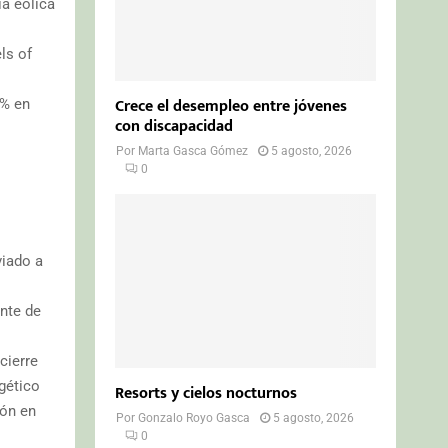
ía eólica
ls of
Crece el desempleo entre jóvenes
1% en
con discapacidad
Por
Marta Gasca Gómez
5 agosto, 2026
0
viado a
ante de
cierre
gético
Resorts y cielos nocturnos
bón en
Por
Gonzalo Royo Gasca
5 agosto, 2026
0