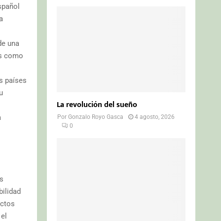
spañol
a
de una
os como
s países
u
La revolución del sueño
a
Por
Gonzalo Royo Gasca
4 agosto, 2026
0
os
bilidad
actos
 el