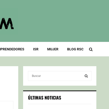
PRENDEDORES
ISR
MUJER
BLOG RSC
S
e
a
S
r
c
E
ÚLTIMAS NOTICIAS
h
f
A