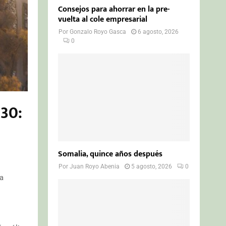
Consejos para ahorrar en la pre-
vuelta al cole empresarial
Por
Gonzalo Royo Gasca
6 agosto, 2026
0
030:
Somalia, quince años después
Por
Juan Royo Abenia
5 agosto, 2026
0
la