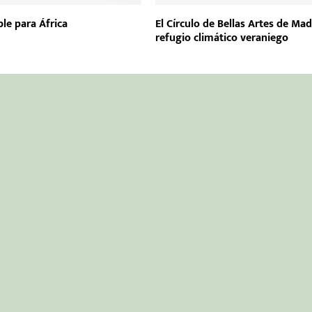
le para África
El Círculo de Bellas Artes de Mad
refugio climático veraniego