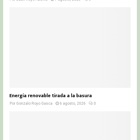
Energía renovable tirada a la basura
Por
Gonzalo Royo Gasca
6 agosto, 2026
0