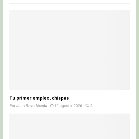
f
A
o
r
R
:
C
H
Tu primer empleo, chispas
Por
Juan Royo Abenia
10 agosto, 2026
0