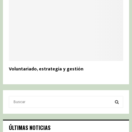
Voluntariado, estrategia y gestión
S
e
a
S
r
c
E
ÚLTIMAS NOTICIAS
h