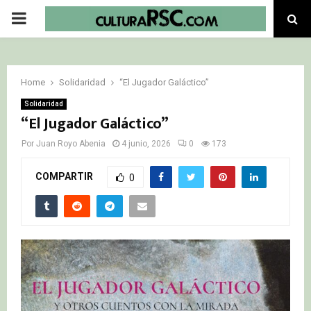
PRIMARY
MENU
Home
Solidaridad
“El Jugador Galáctico”
Solidaridad
“El Jugador Galáctico”
Por
Juan Royo Abenia
4 junio, 2026
0
173
COMPARTIR
0