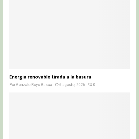
Energía renovable tirada a la basura
Por
Gonzalo Royo Gasca
6 agosto, 2026
0