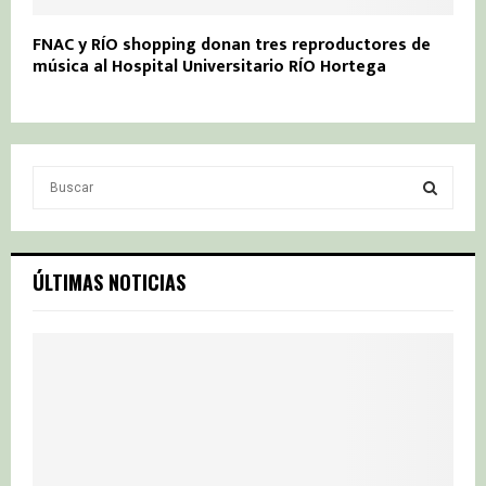
FNAC y RÍO shopping donan tres reproductores de
música al Hospital Universitario RÍO Hortega
S
e
a
S
r
c
E
ÚLTIMAS NOTICIAS
h
f
A
o
r
R
:
C
H