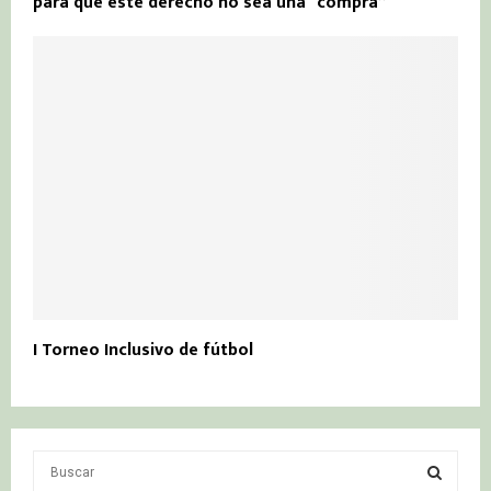
para que este derecho no sea una “compra”
I Torneo Inclusivo de fútbol
S
e