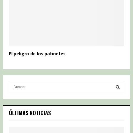
El peligro de los patinetes
S
e
a
S
r
c
E
ÚLTIMAS NOTICIAS
h
f
A
o