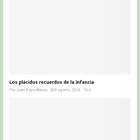
r
R
:
C
H
Los plácidos recuerdos de la infancia
Por
Juan Royo Abenia
8 agosto, 2026
0