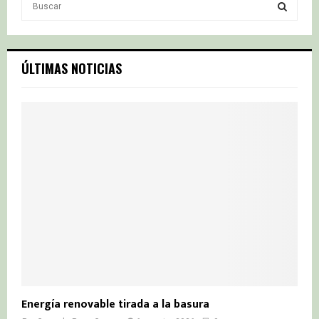
e
a
S
r
c
E
ÚLTIMAS NOTICIAS
h
f
A
o
r
R
:
C
H
Energía renovable tirada a la basura