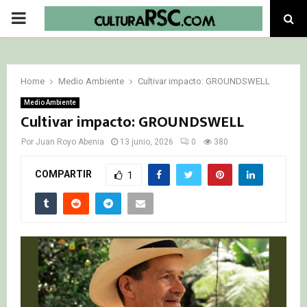
PRIMARY
MENU
Home
Medio Ambiente
Cultivar impacto: GROUNDSWELL
Medio Ambiente
Cultivar impacto: GROUNDSWELL
Por
Juan Royo Abenia
13 junio, 2026
0
380
COMPARTIR
1