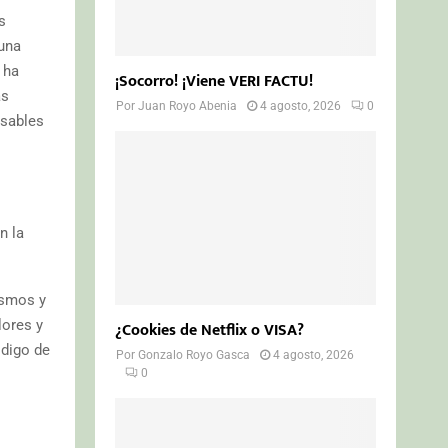
s
 una
 ha
¡Socorro! ¡Viene VERI FACTU!
as
Por
Juan Royo Abenia
4 agosto, 2026
0
nsables
n la
ismos y
lores y
¿Cookies de Netflix o VISA?
ódigo de
Por
Gonzalo Royo Gasca
4 agosto, 2026
0