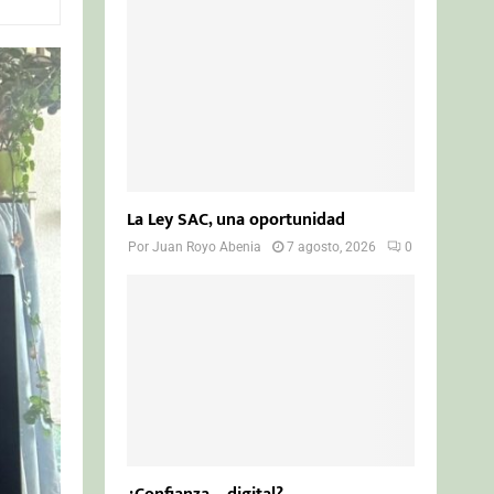
o
r
R
:
C
H
La Ley SAC, una oportunidad
Por
Juan Royo Abenia
7 agosto, 2026
0