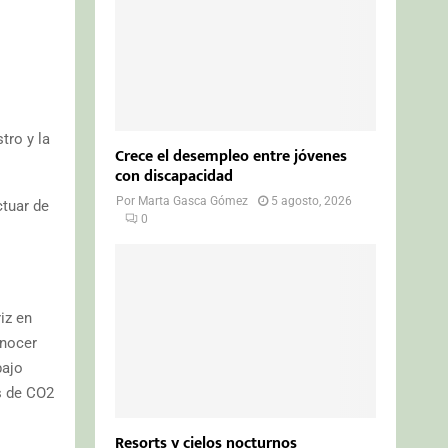
tro y la
Crece el desempleo entre jóvenes
con discapacidad
Por
Marta Gasca Gómez
5 agosto, 2026
ctuar de
0
iz en
onocer
bajo
s de CO2
Resorts y cielos nocturnos