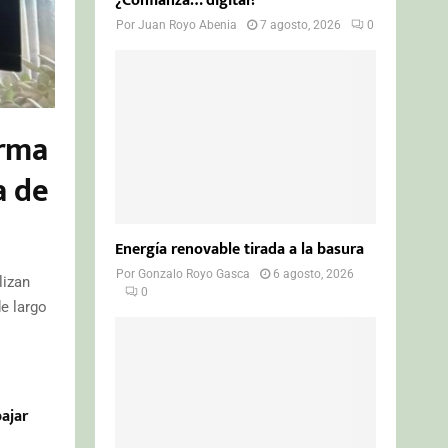
¿Confianza… digital?
Por
Juan Royo Abenia
7 agosto, 2026
0
arma
a de
Energía renovable tirada a la basura
Por
Gonzalo Royo Gasca
6 agosto, 2026
lizan
0
e largo
bajar