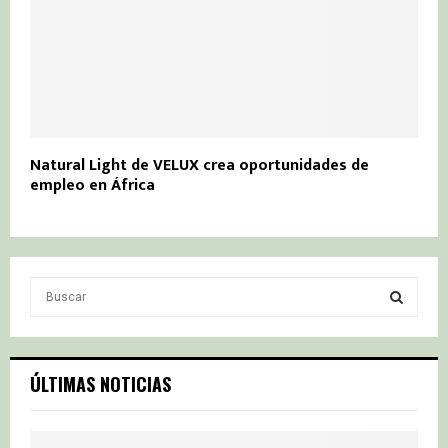
Natural Light de VELUX crea oportunidades de
empleo en África
S
e
a
S
r
c
E
ÚLTIMAS NOTICIAS
h
f
A
o