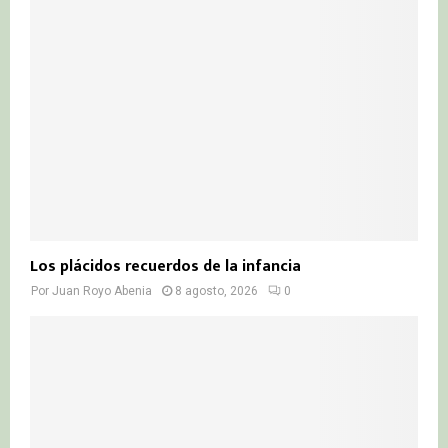
r
R
:
C
H
Los plácidos recuerdos de la infancia
Por
Juan Royo Abenia
8 agosto, 2026
0