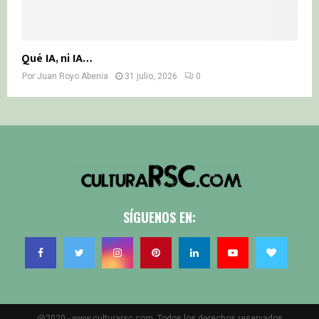
Qué IA, ni IA…
Por
Juan Royo Abenia
31 julio, 2026
0
SÍGUENOS EN:
@2020 - www.culturarsc.com. Todos los derechos reservados