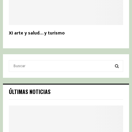
XI arte y salud… y turismo
S
e
a
S
r
c
E
ÚLTIMAS NOTICIAS
h
f
A
o
r
R
:
C