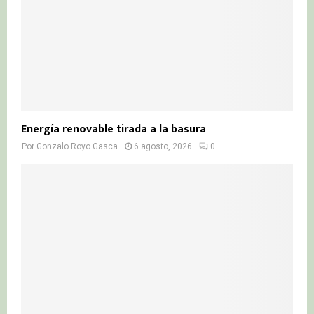
Energía renovable tirada a la basura
Por
Gonzalo Royo Gasca
6 agosto, 2026
0