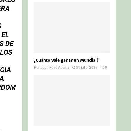
ERA
S
 EL
S DE
 LOS
¿Cuánto vale ganar un Mundial?
Por
Juan Royo Abenia
31 julio, 2026
0
CIA
LA
ORDOM