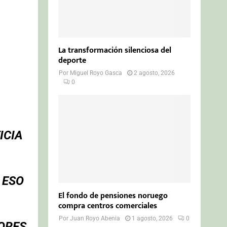
La transformación silenciosa del
deporte
Por
Miguel Royo Gasca
2 agosto, 2026
0
ICIA
 ESO
El fondo de pensiones noruego
compra centros comerciales
Por
Juan Royo Abenia
1 agosto, 2026
0
TORES