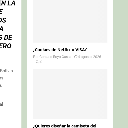
EN LA
E
OS
A
S DE
IERO
¿Cookies de Netflix o VISA?
Por
Gonzalo Royo Gasca
4 agosto, 2026
0
Bolivia
as
n.
al
¿Quieres diseñar la camiseta del