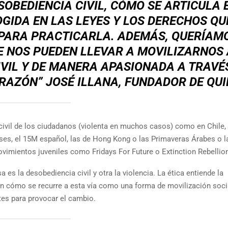
SOBEDIENCIA CIVIL, CÓMO SE ARTICULA 
GIDA EN LAS LEYES Y LOS DERECHOS QU
PARA PRACTICARLA. ADEMÁS, QUERÍAM
 NOS PUEDEN LLEVAR A MOVILIZARNOS 
IVIL Y DE MANERA APASIONADA A TRAVÉ
RAZÓN” JOSÉ ILLANA, FUNDADOR DE QU
ivil de los ciudadanos (violenta en muchos casos) como en Chile, 
eses, el 15M español, las de Hong Kong o las Primaveras Árabes o l
vimientos juveniles como Fridays For Future o Extinction Rebellio
es la desobediencia civil y otra la violencia. La ética entiende la
 en cómo se recurre a esta vía como una forma de movilización soci
tes para provocar el cambio.