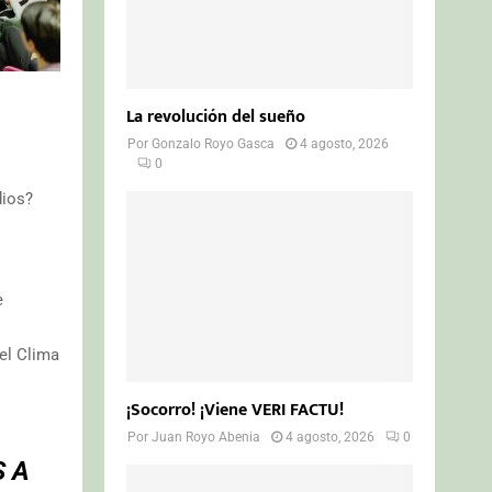
La revolución del sueño
Por
Gonzalo Royo Gasca
4 agosto, 2026
0
dios?
e
el Clima
¡Socorro! ¡Viene VERI FACTU!
Por
Juan Royo Abenia
4 agosto, 2026
0
S A