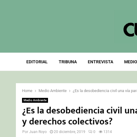
EDITORIAL
TRIBUNA
ENTREVISTA
MEDIO
Home
Medio Ambiente
¿Es la desobediencia civil una vía p
Medio Ambiente
¿Es la desobediencia civil u
y derechos colectivos?
Por
Juan Royo
20 diciembre, 2019
0
1314