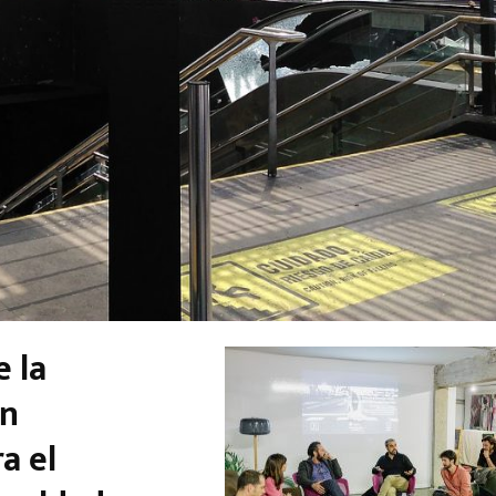
e la
ón
a el