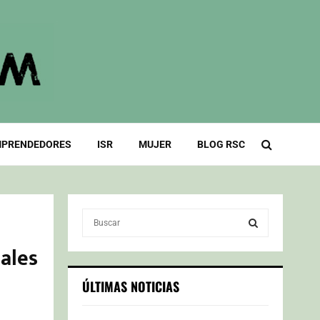
PRENDEDORES
ISR
MUJER
BLOG RSC
S
e
a
iales
S
r
c
E
ÚLTIMAS NOTICIAS
h
f
A