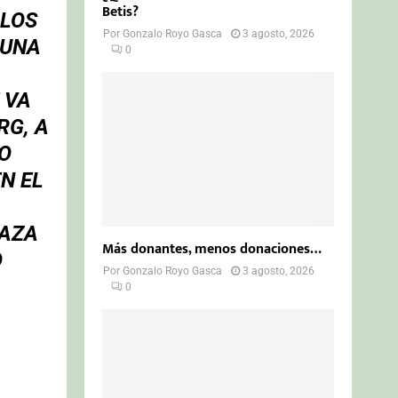
Betis?
 LOS
Por
Gonzalo Royo Gasca
3 agosto, 2026
 UNA
0
 VA
RG, A
O
N EL
DAZA
Más donantes, menos donaciones…
O
Por
Gonzalo Royo Gasca
3 agosto, 2026
0