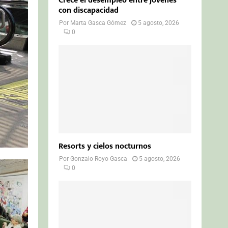
Crece el desempleo entre jóvenes
con discapacidad
Por
Marta Gasca Gómez
5 agosto, 2026
0
Resorts y cielos nocturnos
Por
Gonzalo Royo Gasca
5 agosto, 2026
0