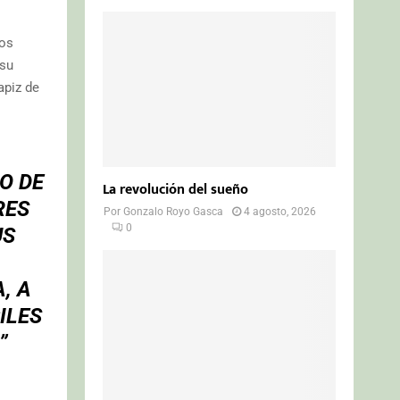
los
 su
apiz de
O DE
La revolución del sueño
RES
Por
Gonzalo Royo Gasca
4 agosto, 2026
0
US
, A
ILES
”