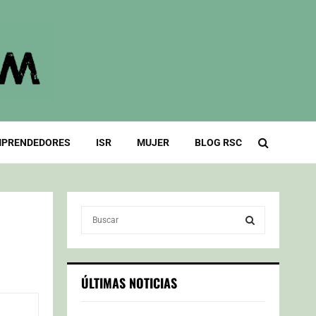
PRENDEDORES
ISR
MUJER
BLOG RSC
S
e
a
S
r
c
E
ÚLTIMAS NOTICIAS
h
f
A