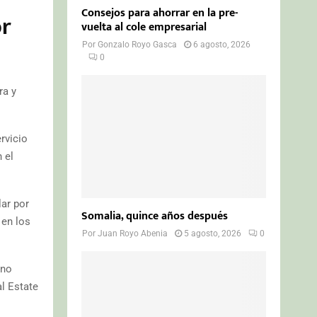
Consejos para ahorrar en la pre-
or
vuelta al cole empresarial
Por
Gonzalo Royo Gasca
6 agosto, 2026
0
ra y
rvicio
 el
lar por
Somalia, quince años después
 en los
Por
Juan Royo Abenia
5 agosto, 2026
0
ino
al Estate