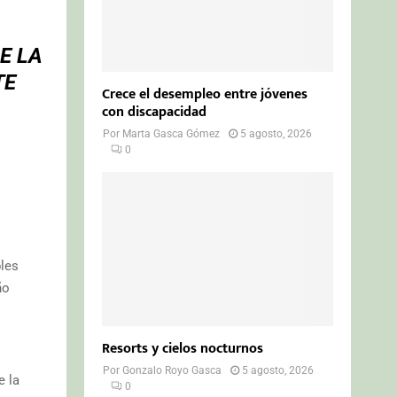
E LA
TE
Crece el desempleo entre jóvenes
con discapacidad
Por
Marta Gasca Gómez
5 agosto, 2026
0
bles
ño
Resorts y cielos nocturnos
Por
Gonzalo Royo Gasca
5 agosto, 2026
e la
0