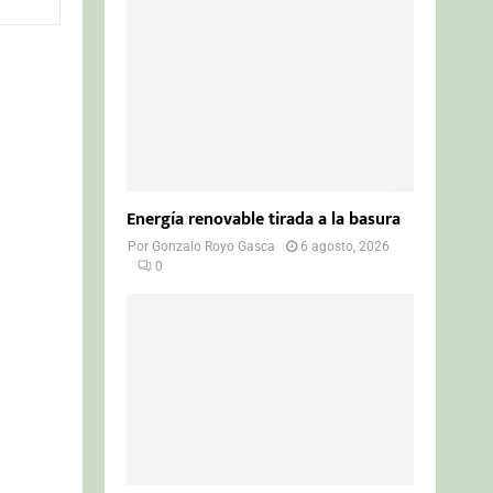
o
r
R
:
C
H
Energía renovable tirada a la basura
Por
Gonzalo Royo Gasca
6 agosto, 2026
0