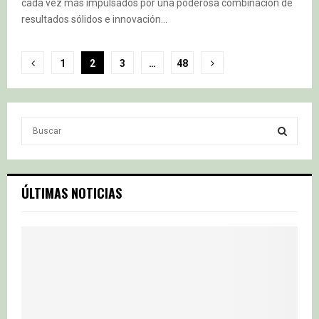
cada vez más impulsados por una poderosa combinación de
resultados sólidos e innovación...
Paginación
1
2
3
…
48
de
entradas
S
e
a
S
r
c
E
ÚLTIMAS NOTICIAS
h
f
A
o
r
R
:
C
H