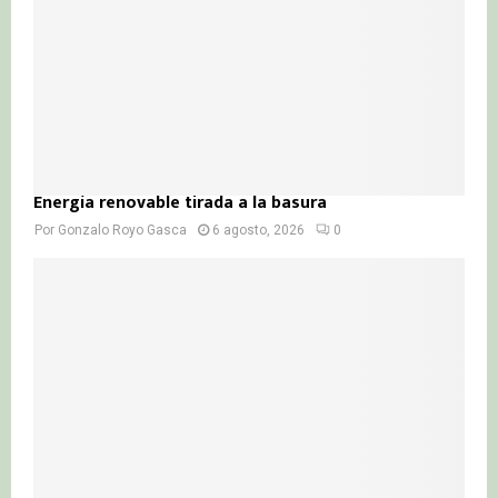
Energía renovable tirada a la basura
Por
Gonzalo Royo Gasca
6 agosto, 2026
0