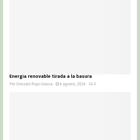
Energía renovable tirada a la basura
Por
Gonzalo Royo Gasca
6 agosto, 2026
0