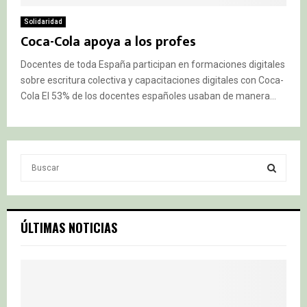
Solidaridad
Coca-Cola apoya a los profes
Docentes de toda España participan en formaciones digitales
sobre escritura colectiva y capacitaciones digitales con Coca-
Cola El 53% de los docentes españoles usaban de manera...
S
e
a
S
r
c
E
ÚLTIMAS NOTICIAS
h
f
A
o
r
R
:
C