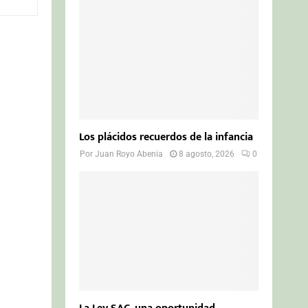
o
r
R
:
C
H
Los plácidos recuerdos de la infancia
Por
Juan Royo Abenia
8 agosto, 2026
0