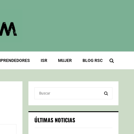
PRENDEDORES
ISR
MUJER
BLOG RSC
S
e
a
S
r
c
E
ÚLTIMAS NOTICIAS
h
f
A