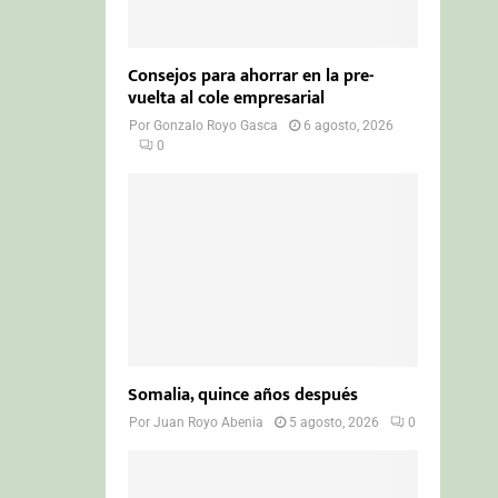
Consejos para ahorrar en la pre-
vuelta al cole empresarial
Por
Gonzalo Royo Gasca
6 agosto, 2026
0
Somalia, quince años después
Por
Juan Royo Abenia
5 agosto, 2026
0