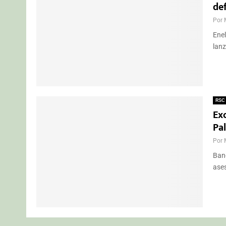
def
Por
Enel
lanz
RSC
Ex
Pa
Por
Banc
ases