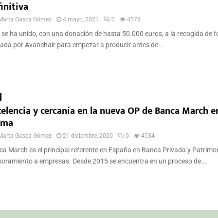
initiva
Marta Gasca Gómez
4 mayo, 2021
0
4578
 se ha unido, con una donación de hasta 50.000 euros, a la recogida de 
ada por Avanchair para empezar a producir antes de...
celencia y cercanía en la nueva OP de Banca March e
lma
Marta Gasca Gómez
21 diciembre, 2020
0
4534
a March es el principal referente en España en Banca Privada y Patrimon
oramiento a empresas. Desde 2015 se encuentra en un proceso de...