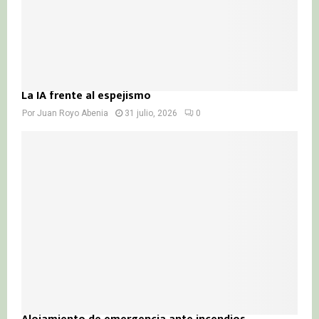
La IA frente al espejismo
Por
Juan Royo Abenia
31 julio, 2026
0