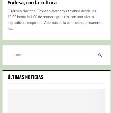
Endesa, con la cultura
El Museo Nacional Thyssen-Bornemisza abrió desde las
10.00 hasta la 1:00 de manera gratuita, con una oferta
expositiva excepcional Además de la colección permanente,
los...
S
e
a
S
r
c
E
ÚLTIMAS NOTICIAS
h
f
A
o
r
R
:
C