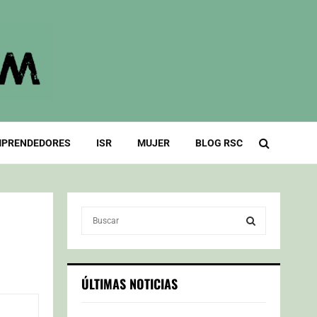
PRENDEDORES
ISR
MUJER
BLOG RSC
S
e
a
S
r
c
E
ÚLTIMAS NOTICIAS
h
f
A