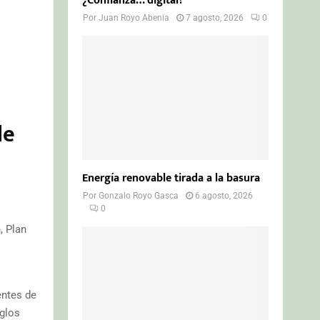
¿Confianza… digital?
Por
Juan Royo Abenia
7 agosto, 2026
0
de
Energía renovable tirada a la basura
Por
Gonzalo Royo Gasca
6 agosto, 2026
0
, Plan
entes de
iglos