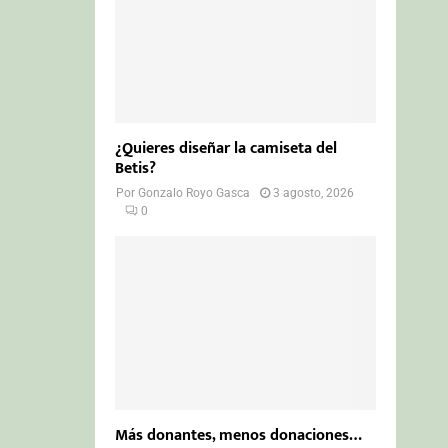
¿Quieres diseñar la camiseta del
Betis?
Por
Gonzalo Royo Gasca
3 agosto, 2026
0
Más donantes, menos donaciones…