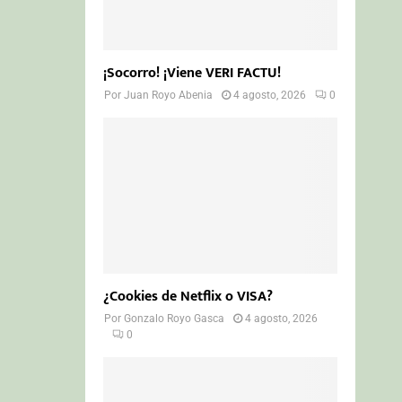
¡Socorro! ¡Viene VERI FACTU!
Por
Juan Royo Abenia
4 agosto, 2026
0
¿Cookies de Netflix o VISA?
Por
Gonzalo Royo Gasca
4 agosto, 2026
0