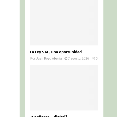
o
r
R
:
C
H
La Ley SAC, una oportunidad
Por
Juan Royo Abenia
7 agosto, 2026
0