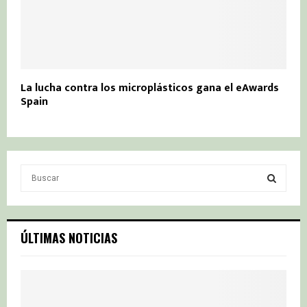
La lucha contra los microplásticos gana el eAwards
Spain
S
e
a
S
r
c
E
ÚLTIMAS NOTICIAS
h
f
A
o
r
R
: