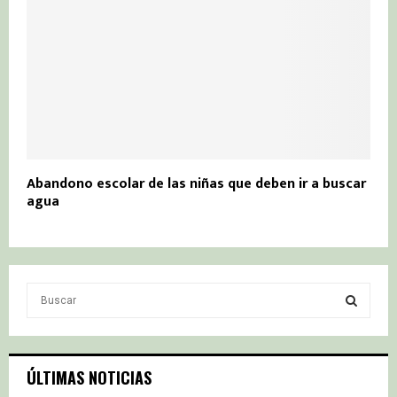
Abandono escolar de las niñas que deben ir a buscar
agua
S
e
a
S
r
c
E
ÚLTIMAS NOTICIAS
h