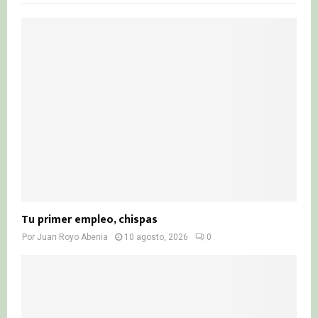
f
A
o
r
R
:
C
H
Tu primer empleo, chispas
Por
Juan Royo Abenia
10 agosto, 2026
0