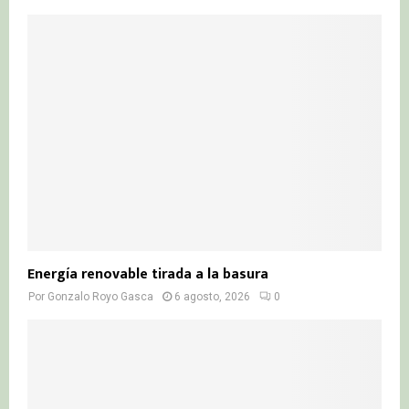
Energía renovable tirada a la basura
Por
Gonzalo Royo Gasca
6 agosto, 2026
0