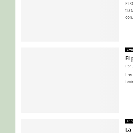
El 3
trat
con.
Emp
El 
Por
Los 
teni
Trib
La