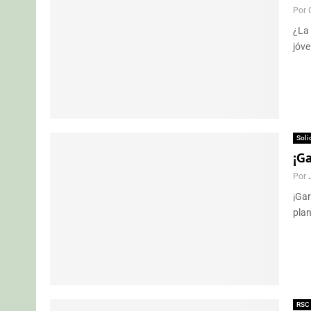
Por
¿La 
jóve
Soli
¡Ga
Por
¡Gar
plan
RSC