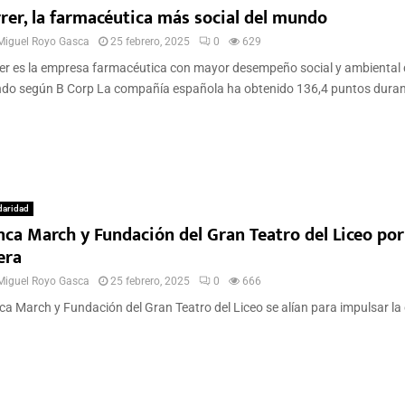
rrer, la farmacéutica más social del mundo
Miguel Royo Gasca
25 febrero, 2025
0
629
er es la empresa farmacéutica con mayor desempeño social y ambiental 
o según B Corp La compañía española ha obtenido 136,4 puntos durante
daridad
nca March y Fundación del Gran Teatro del Liceo por
era
Miguel Royo Gasca
25 febrero, 2025
0
666
a March y Fundación del Gran Teatro del Liceo se alían para impulsar la 