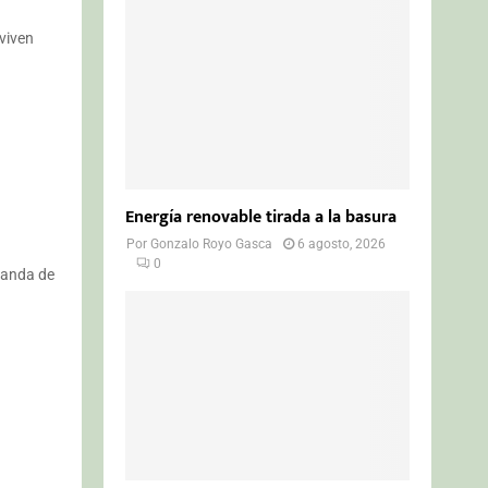
o
r
R
viven
:
C
H
Energía renovable tirada a la basura
Por
Gonzalo Royo Gasca
6 agosto, 2026
0
 banda de