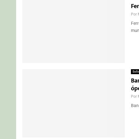
Fe
Por
Ferr
mund
Soli
Ba
óp
Por
Banc