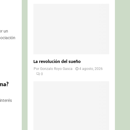
or un
sociación
La revolución del sueño
Por
Gonzalo Royo Gasca
4 agosto, 2026
0
ema?
interés
.