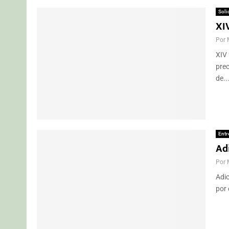
Soli
XIV
Por
XIV 
prec
de..
Entr
Ad
Por
Adic
por 