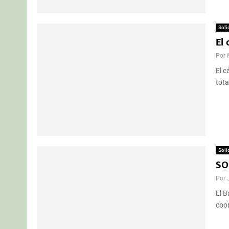
Soli
El 
Por
El c
tota
Soli
SO
Por
El B
coor