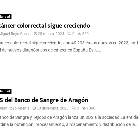
daridad
cáncer colorrectal sigue creciendo
Miguel Royo Gasca
25 marzo, 2024
0
860
áncer colorrectal sigue creciendo, con 40 203 casos nuevos en 2023, un 
l de nuevos diagnósticos de cáncer en España Es la...
daridad
S del Banco de Sangre de Aragón
Juan Royo Abenia
10 diciembre, 2023
0
1060
anco de Sangre y Tejidos de Aragón lanza un SOS a la sociedad La entida
dina la obtención, procesamiento, almacenamiento y distribución de la...