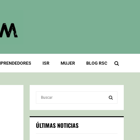
PRENDEDORES
ISR
MUJER
BLOG RSC
S
e
a
S
r
c
E
ÚLTIMAS NOTICIAS
h
f
A