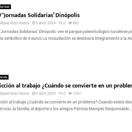
daridad
 ‘Jornadas Solidarias’ Dinópolis
Miguel Royo Gasca
5 abril, 2024
0
862
‘Jornadas Solidarias’ Dinópolis: ven el parque paleontológico turolense p
io simbólico de 4 euros La recaudación se destinará íntegramente a la A
.
evista
icción al trabajo ¿Cuándo se convierte en un probl
Miguel Royo Gasca
2 abril, 2024
0
1347
ción al trabajo ¿Cuándo se convierte en un problema? Cuando existe des
el ocio, la familia, el deporte o los amigos Patricia Mampel, Responsable..