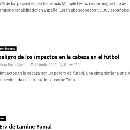
5 % de los pacientes con Esclerosis Múltiple EM no recibe ningún tipo de
amiento rehabilitador en España. Están abandonados 55.000 españoles 
..
rendedores
peligro de los impactos en la cabeza en el fútbol
Juan Royo Abenia
12 junio, 2025
0
452
impactos en la cabeza son un peligro del fútbol. Una cinta similar a una
sta colocada en la frente los absorbe Todo...
una
 Era de Lamine Yamal