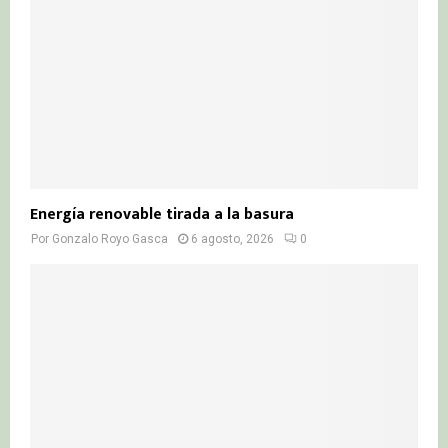
Energía renovable tirada a la basura
Por
Gonzalo Royo Gasca
6 agosto, 2026
0