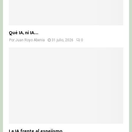
Qué IA, ni IA…
Por
Juan Royo Abenia
31 julio, 2026
0
La IA frente al espejismo