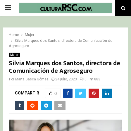
PRIMARY
MENU
Home
Mujer
Silvia Marques dos Santos, directora de Comunicación de
Agroseguro
Mujer
Silvia Marques dos Santos, directora de
Comunicación de Agroseguro
Por
Marta Gasca Gómez
24 julio, 2023
0
883
COMPARTIR
0