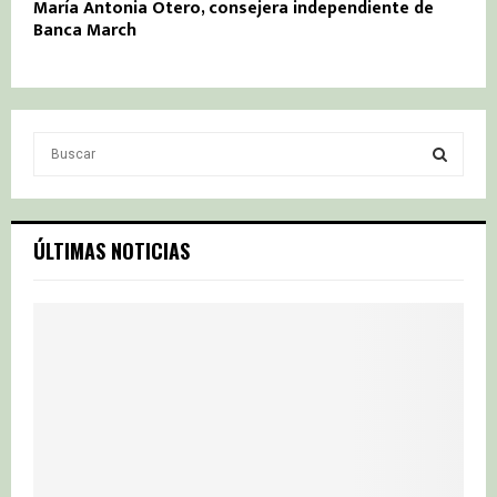
María Antonia Otero, consejera independiente de
Banca March
S
e
a
S
r
c
E
ÚLTIMAS NOTICIAS
h
f
A
o
r
R
:
C
H