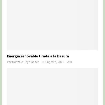
Energía renovable tirada a la basura
Por
Gonzalo Royo Gasca
6 agosto, 2026
0