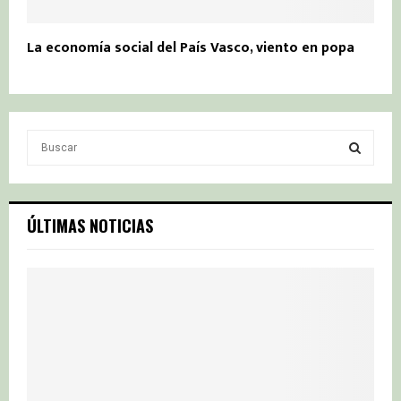
La economía social del País Vasco, viento en popa
S
e
a
S
r
c
E
ÚLTIMAS NOTICIAS
h
f
A
o
r
R
:
C
H