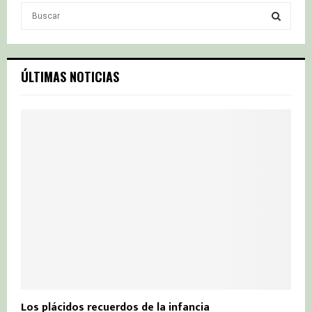
S
e
a
S
r
c
E
ÚLTIMAS NOTICIAS
h
f
A
o
r
R
:
C
H
Los plácidos recuerdos de la infancia