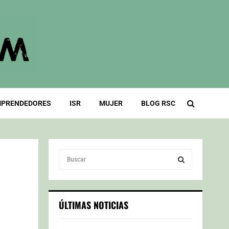
PRENDEDORES
ISR
MUJER
BLOG RSC
S
e
a
S
r
c
E
ÚLTIMAS NOTICIAS
h
f
A