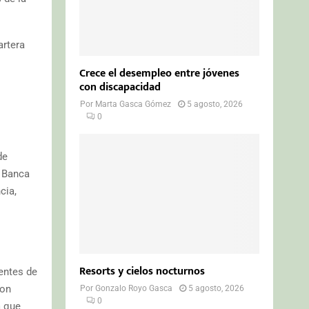
artera
Crece el desempleo entre jóvenes
con discapacidad
Por
Marta Gasca Gómez
5 agosto, 2026
0
de
e Banca
cia,
Resorts y cielos nocturnos
entes de
con
Por
Gonzalo Royo Gasca
5 agosto, 2026
0
a que