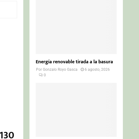
o
r
R
:
C
H
Energía renovable tirada a la basura
Por
Gonzalo Royo Gasca
6 agosto, 2026
0
 130