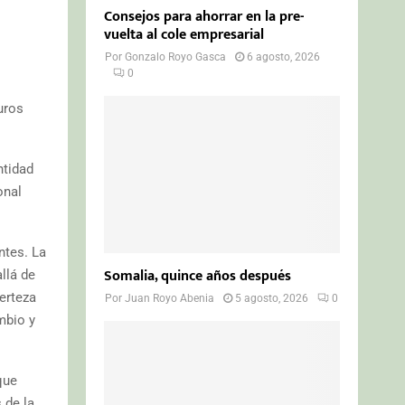
Consejos para ahorrar en la pre-
vuelta al cole empresarial
Por
Gonzalo Royo Gasca
6 agosto, 2026
0
uros
ntidad
onal
ntes. La
Somalia, quince años después
llá de
certeza
Por
Juan Royo Abenia
5 agosto, 2026
0
mbio y
que
 de la