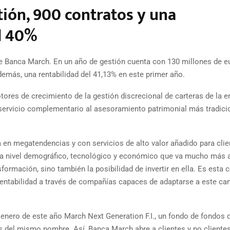
tión, 900 contratos y una
l 40%
de Banca March. En un año de gestión cuenta con 130 millones de e
demás, una rentabilidad del 41,13% en este primer año.
res de crecimiento de la gestión discrecional de carteras de la e
, servicio complementario al asesoramiento patrimonial más tradici
en megatendencias y con servicios de alto valor añadido para clie
o a nivel demográfico, tecnológico y económico que va mucho más a
formación, sino también la posibilidad de invertir en ella. Es esta 
rentabilidad a través de compañías capaces de adaptarse a este ca
 enero de este año March Next Generation F.I., un fondo de fondos 
os del mismo nombre. Así, Banca March abre a clientes y no clientes