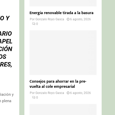
Energía renovable tirada a la basura
O Y
Por
Gonzalo Royo Gasca
6 agosto, 2026
0
ARIO
APEL
CIÓN
OS
RES,
O
Consejos para ahorrar en la pre-
vuelta al cole empresarial
Por
Gonzalo Royo Gasca
6 agosto, 2026
iación y
0
n plena