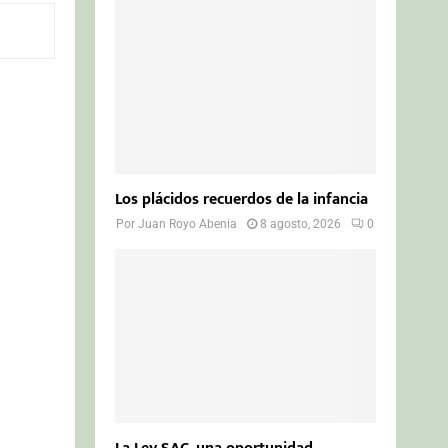
o
r
R
:
C
H
Los plácidos recuerdos de la infancia
Por
Juan Royo Abenia
8 agosto, 2026
0