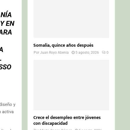
ANÍA
Y EN
PARA
Somalia, quince años después
A
Por
Juan Royo Abenia
5 agosto, 2026
0
L
SSO
diseño y
 activa
Crece el desempleo entre jóvenes
con discapacidad