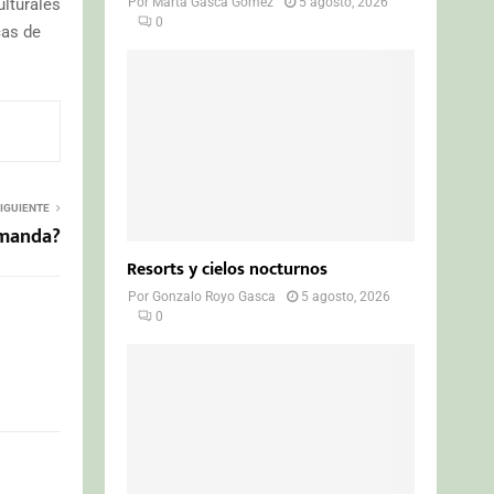
ulturales
Por
Marta Gasca Gómez
5 agosto, 2026
0
cas de
IGUIENTE
emanda?
Resorts y cielos nocturnos
Por
Gonzalo Royo Gasca
5 agosto, 2026
0