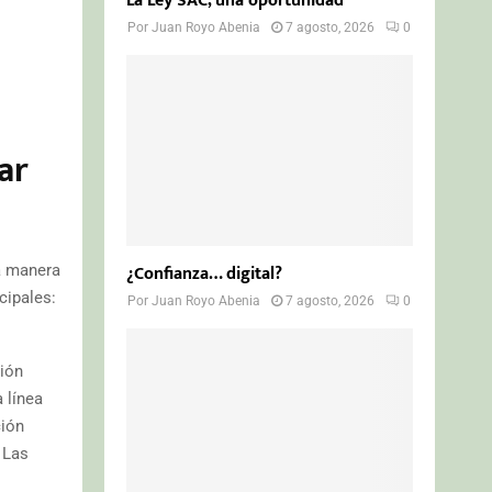
La Ley SAC, una oportunidad
Por
Juan Royo Abenia
7 agosto, 2026
0
ar
¿Confianza… digital?
na manera
cipales:
Por
Juan Royo Abenia
7 agosto, 2026
0
ción
 línea
ción
. Las