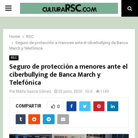
PRIMARY
MENU
Home
RSC
Seguro de protección a menores ante el ciberbullying de Banca
March y Telefónica
RSC
Seguro de protección a menores ante el
ciberbullying de Banca March y
Telefónica
Por
Marta Gasca Gómez
25 junio, 2020
0
1183
COMPARTIR
0