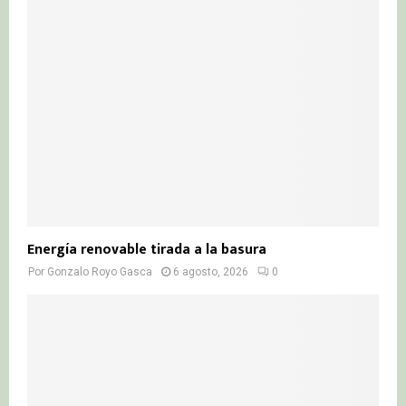
Energía renovable tirada a la basura
Por
Gonzalo Royo Gasca
6 agosto, 2026
0