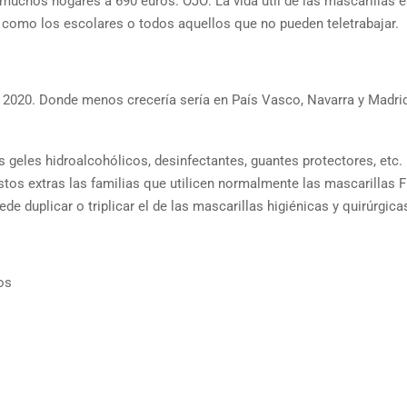
muchos hogares a 690 euros. OJO: La vida útil de las mascarillas e
, como los escolares o todos aquellos que no pueden teletrabajar.
n 2020. Donde menos crecería sería en País Vasco, Navarra y Madri
s geles hidroalcohólicos, desinfectantes, guantes protectores, etc.
tos extras las familias que utilicen normalmente las mascarillas 
 duplicar o triplicar el de las mascarillas higiénicas y quirúrgica
os