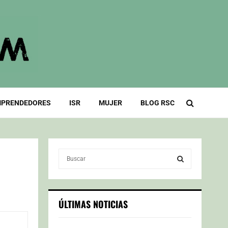
PRENDEDORES
ISR
MUJER
BLOG RSC
S
e
a
S
r
c
E
ÚLTIMAS NOTICIAS
h
f
A