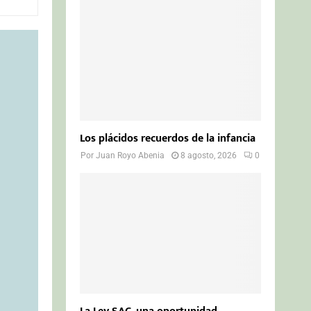
o
r
R
:
C
H
Los plácidos recuerdos de la infancia
Por
Juan Royo Abenia
8 agosto, 2026
0