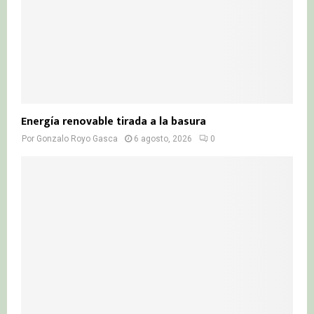
Energía renovable tirada a la basura
Por
Gonzalo Royo Gasca
6 agosto, 2026
0