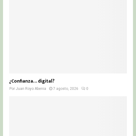
r
R
:
C
H
¿Confianza… digital?
Por
Juan Royo Abenia
7 agosto, 2026
0