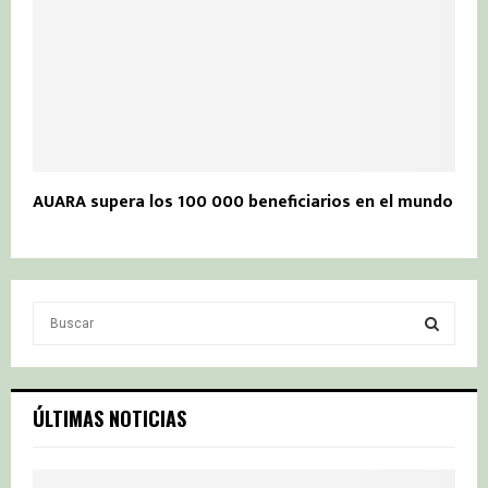
AUARA supera los 100 000 beneficiarios en el mundo
S
e
a
S
r
c
E
ÚLTIMAS NOTICIAS
h
f
A
o