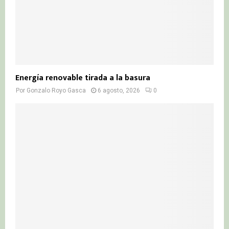
Energía renovable tirada a la basura
Por
Gonzalo Royo Gasca
6 agosto, 2026
0