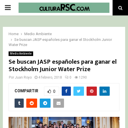
PRIMARY
MENU
Home
Medio Ambiente
Se buscan JASP españoles para ganar el Stockholm Junior
Water Prize
Medio Ambiente
Se buscan JASP españoles para ganar el
Stockholm Junior Water Prize
Por
Juan Royo
4 febrero, 2018
0
1290
COMPARTIR
0