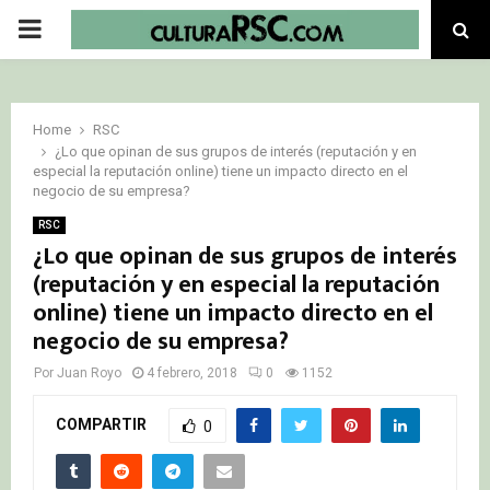
PRIMARY
MENU
Home
RSC
¿Lo que opinan de sus grupos de interés (reputación y en
especial la reputación online) tiene un impacto directo en el
negocio de su empresa?
RSC
¿Lo que opinan de sus grupos de interés
(reputación y en especial la reputación
online) tiene un impacto directo en el
negocio de su empresa?
Por
Juan Royo
4 febrero, 2018
0
1152
COMPARTIR
0