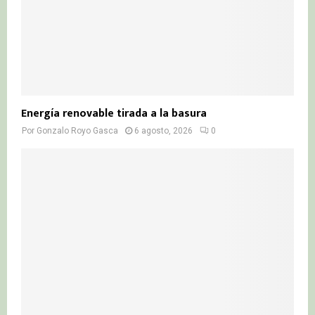
Energía renovable tirada a la basura
Por
Gonzalo Royo Gasca
6 agosto, 2026
0