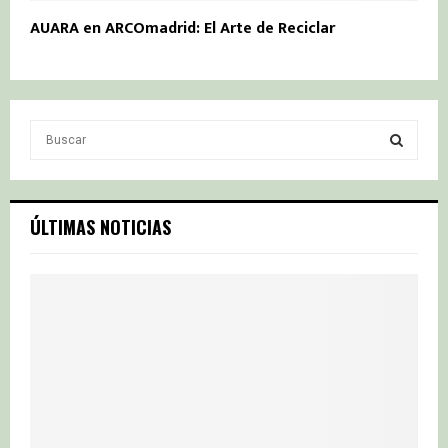
AUARA en ARCOmadrid: El Arte de Reciclar
S
e
a
S
r
c
E
ÚLTIMAS NOTICIAS
h
f
A
o
r
R
:
C
H