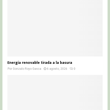
:
C
H
Energía renovable tirada a la basura
Por
Gonzalo Royo Gasca
6 agosto, 2026
0