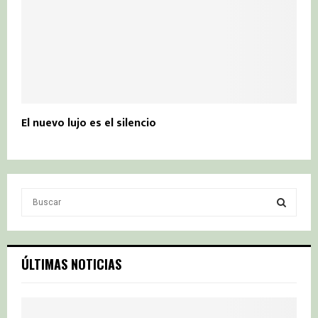
El nuevo lujo es el silencio
S
e
a
S
r
c
E
ÚLTIMAS NOTICIAS
h
f
A
o
r
R