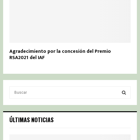
Agradecimiento por la concesión del Premio
RSA2021 del IAF
S
e
a
S
r
c
E
ÚLTIMAS NOTICIAS
h
f
A
o