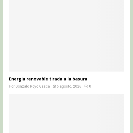
r
R
:
C
H
Energía renovable tirada a la basura
Por
Gonzalo Royo Gasca
6 agosto, 2026
0