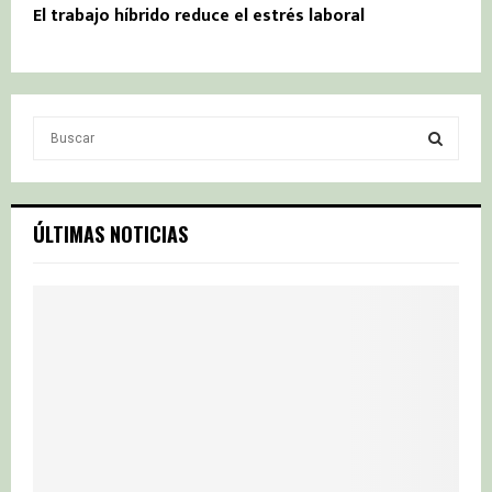
El trabajo híbrido reduce el estrés laboral
S
e
a
S
r
c
E
ÚLTIMAS NOTICIAS
h
f
A
o
r
R
:
C
H