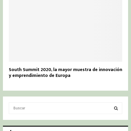
South Summit 2020, la mayor muestra de innovación
y emprendimiento de Europa
S
e
a
S
r
c