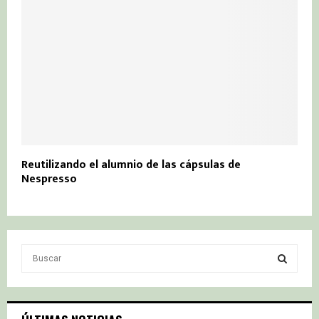
Reutilizando el alumnio de las cápsulas de
Nespresso
S
e
a
S
r
c
E