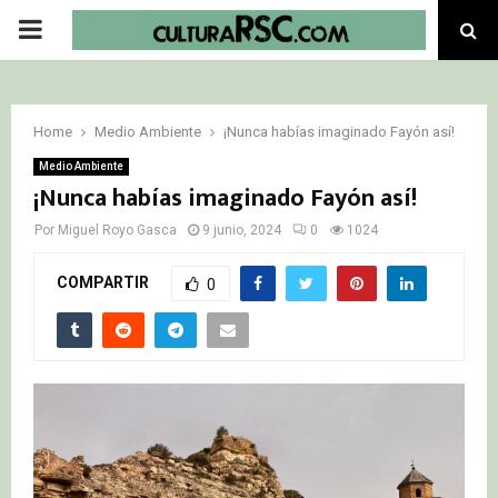
PRIMARY
MENU
Home
Medio Ambiente
¡Nunca habías imaginado Fayón así!
Medio Ambiente
¡Nunca habías imaginado Fayón así!
Por
Miguel Royo Gasca
9 junio, 2024
0
1024
COMPARTIR
0