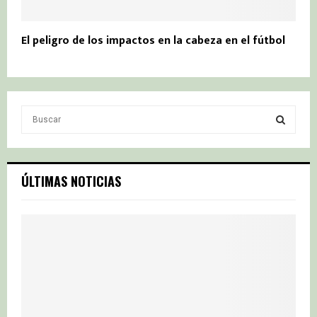
El peligro de los impactos en la cabeza en el fútbol
S
e
a
S
r
c
E
ÚLTIMAS NOTICIAS
h
f
A
o
r
R
:
C
H