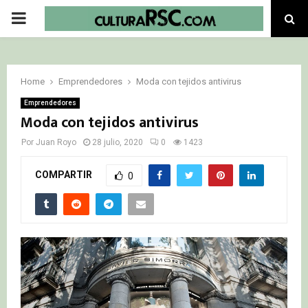
PRIMARY
MENU
Home
Emprendedores
Moda con tejidos antivirus
Emprendedores
Moda con tejidos antivirus
Por
Juan Royo
28 julio, 2020
0
1423
COMPARTIR
0