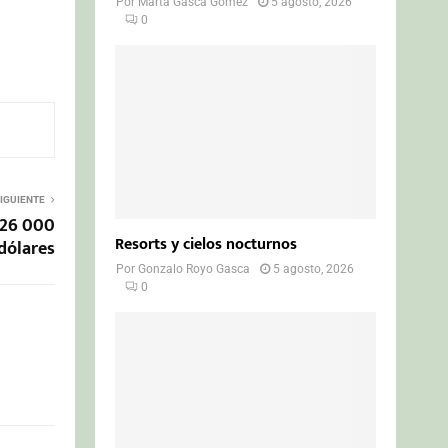
Por
Marta Gasca Gómez
5 agosto, 2026
0
IGUIENTE
426 000
Resorts y cielos nocturnos
dólares
Por
Gonzalo Royo Gasca
5 agosto, 2026
0