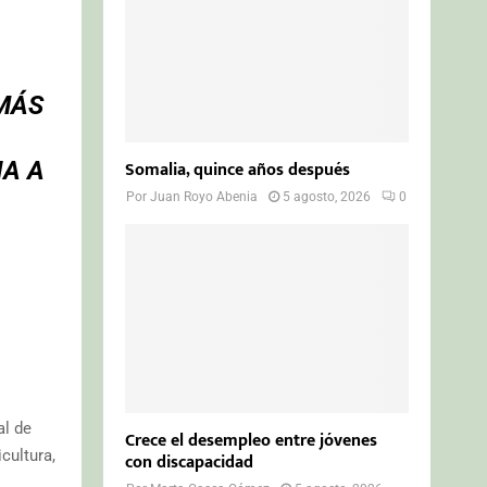
 MÁS
IA A
Somalia, quince años después
Por
Juan Royo Abenia
5 agosto, 2026
0
al de
Crece el desempleo entre jóvenes
cultura,
con discapacidad