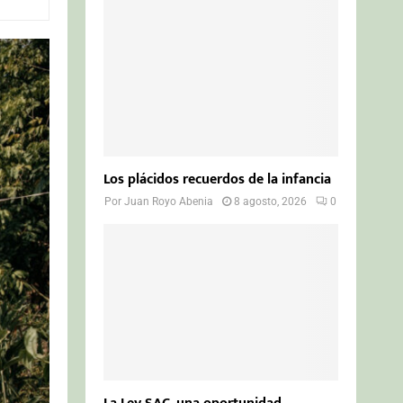
o
r
R
:
C
H
Los plácidos recuerdos de la infancia
Por
Juan Royo Abenia
8 agosto, 2026
0