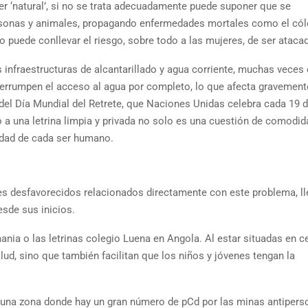
er ‘natural’, si no se trata adecuadamente puede suponer que se
rsonas y animales, propagando enfermedades mortales como el cól
puede conllevar el riesgo, sobre todo a las mujeres, de ser ataca
s infraestructuras de alcantarillado y agua corriente, muchas veces
errumpen el acceso al agua por completo, lo que afecta gravemente
 del Día Mundial del Retrete, que Naciones Unidas celebra cada 19 
so a una letrina limpia y privada no solo es una cuestión de comodid
ridad de cada ser humano.
es desfavorecidos relacionados directamente con este problema, l
esde sus inicios.
nia o las letrinas colegio Luena en Angola. Al estar situadas en c
lud, sino que también facilitan que los niños y jóvenes tengan la
 una zona donde hay un gran número de pCd por las minas antipers