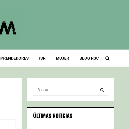
PRENDEDORES
ISR
MUJER
BLOG RSC
S
e
a
S
r
c
E
ÚLTIMAS NOTICIAS
h
f
A