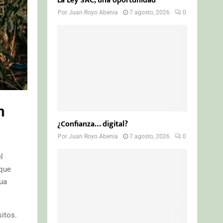
La Ley SAC, una oportunidad
Por
Juan Royo Abenia
7 agosto, 2026
0
n
¿Confianza… digital?
Por
Juan Royo Abenia
7 agosto, 2026
0
l
 que
ua
itos.