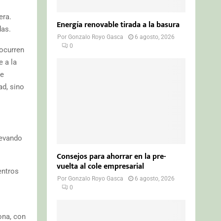
era.
Energía renovable tirada a la basura
das.
Por
Gonzalo Royo Gasca
6 agosto, 2026
0
 ocurren
 a la
de
ad, sino
levando
Consejos para ahorrar en la pre-
vuelta al cole empresarial
entros
Por
Gonzalo Royo Gasca
6 agosto, 2026
0
ona, con